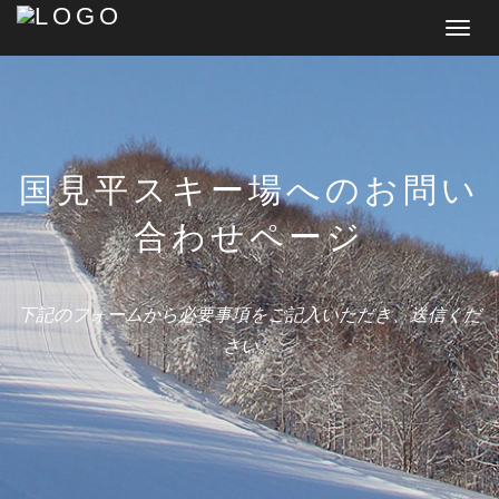
T
o
g
g
l
国見平スキー場へのお問い
e
n
合わせページ
a
v
下記のフォームから必要事項をご記入いただき、送信くだ
i
さい。
g
a
t
i
o